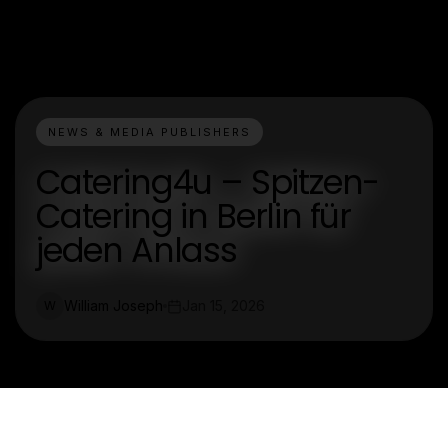
NEWS & MEDIA PUBLISHERS
Catering4u – Spitzen-
Catering in Berlin für
jeden Anlass
William Joseph
Jan 15, 2026
W