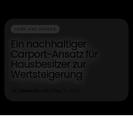
HOME AND GARDEN
Ein nachhaltiger
Carport-Ansatz für
Hausbesitzer zur
Wertsteigerung
Renee Mitchell
May 10, 2026
R