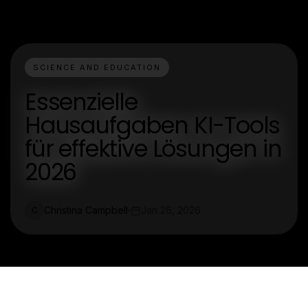
SCIENCE AND EDUCATION
Essenzielle
Hausaufgaben KI-Tools
für effektive Lösungen in
2026
Christina Campbell
Jan 26, 2026
C