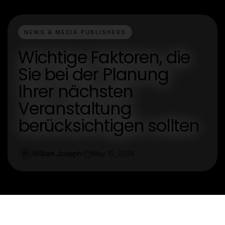
NEWS & MEDIA PUBLISHERS
Wichtige Faktoren, die
Sie bei der Planung
Ihrer nächsten
Veranstaltung
berücksichtigen sollten
William Joseph
May 15, 2025
W