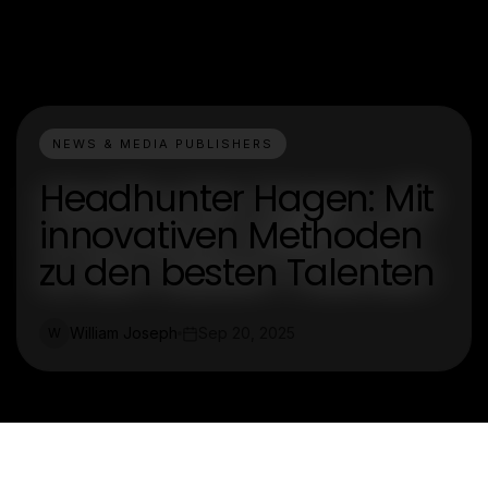
NEWS & MEDIA PUBLISHERS
Headhunter Hagen: Mit
innovativen Methoden
zu den besten Talenten
William Joseph
Sep 20, 2025
W