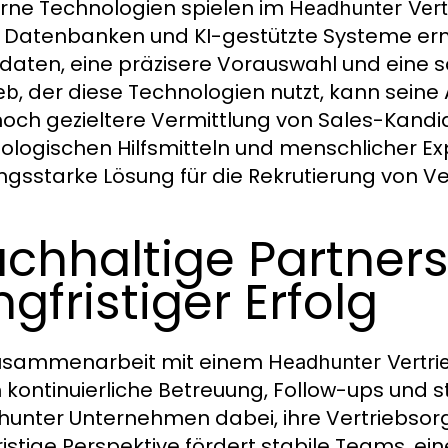
ne Technologien spielen im
Headhunter Vert
, Datenbanken und KI-gestützte Systeme erm
daten, eine präzisere Vorauswahl und eine 
, der diese Technologien nutzt, kann sein
eb
noch gezieltere Vermittlung von Sales-Kandi
ologischen Hilfsmitteln und menschlicher Ex
ungsstarke Lösung für die Rekrutierung von Ve
chhaltige Partner
ngfristiger Erfolg
Zusammenarbeit mit einem
Headhunter Vertri
 kontinuierliche Betreuung, Follow-ups und s
unter Unternehmen dabei, ihre Vertriebsorga
ristige Perspektive fördert stabile Teams, e