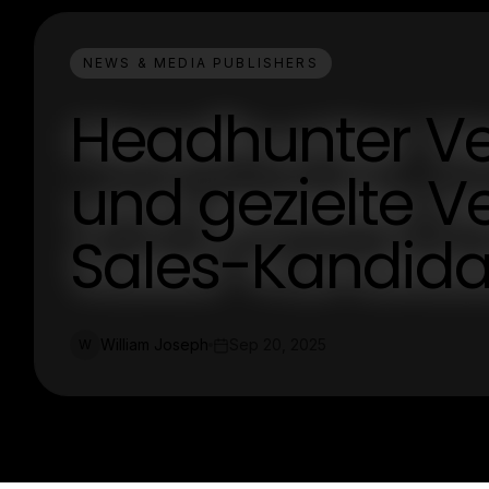
NEWS & MEDIA PUBLISHERS
Headhunter Ver
und gezielte V
Sales-Kandida
William Joseph
Sep 20, 2025
W