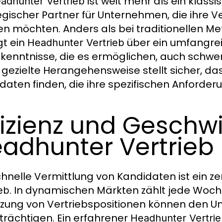
ist weit mehr als ein klassi
adhunter Vertrieb
egischer Partner für Unternehmen, die ihre V
en möchten. Anders als bei traditionellen 
gt ein
über ein umfangre
Headhunter Vertrieb
kenntnisse, die es ermöglichen, auch schwe
 gezielte Herangehensweise stellt sicher, 
daten finden, die ihre spezifischen Anforderu
fizienz und Geschw
adhunter Vertrieb
chnelle Vermittlung von Kandidaten ist ein 
. In dynamischen Märkten zählt jede Woch
eb
zung von Vertriebspositionen können den U
trächtigen. Ein erfahrener
Headhunter Vertri