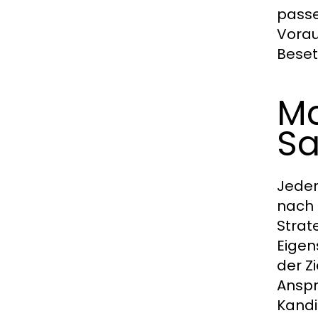
passe
Vorau
Beset
Ma
Sa
Jeder
nach 
Strat
Eigen
der Z
Anspr
Kandi