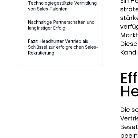
Ein
He
Technologiegestützte Vermittlung
strat
von Sales-Talenten
stärk
Nachhaltige Partnerschaften und
verfü
langfristiger Erfolg
Markt
Fazit: Headhunter Vertrieb als
Diese
Schlüssel zur erfolgreichen Sales-
Kandi
Rekrutierung
Ef
He
Die s
Vertri
Beset
beein