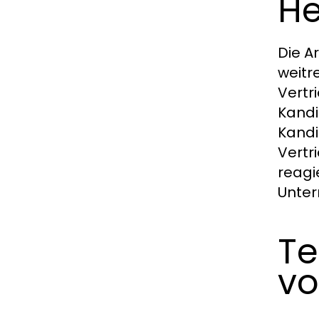
He
Die A
weitr
Vertr
Kandi
Kandi
Vertr
reagi
Unter
Te
vo