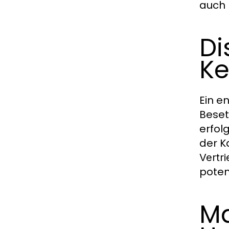
auch 
Di
Ke
Ein e
Beset
erfol
der K
Vertri
poten
Ma