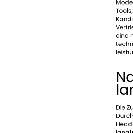
Moder
Tools
Kandi
Vertri
eine 
techn
leist
Na
la
Die 
Durch
Headh
langf