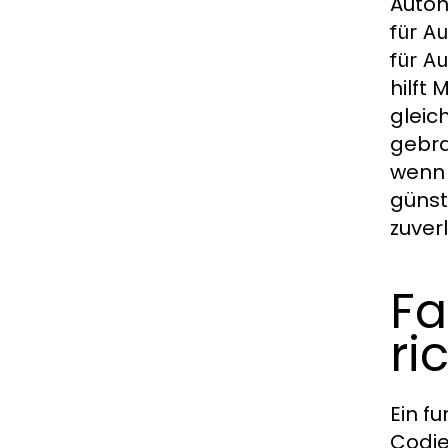
Autoh
für Au
für Au
hilft 
gleic
gebra
wenn 
günst
zuver
Fa
ri
Ein f
Codie