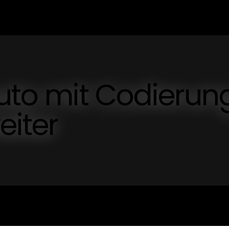
Auto mit Codierun
eiter