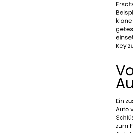
Ersat
Beisp
klone
getes
einse
Key 
Vo
Au
Ein z
v
Auto
Schlüs
zum F