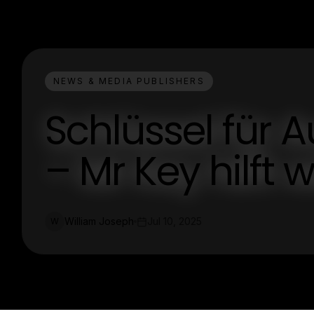
NEWS & MEDIA PUBLISHERS
Schlüssel für 
– Mr Key hilft w
William Joseph
Jul 10, 2025
W