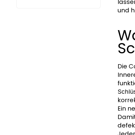
lasse
und h
Wa
Sc
Die C
Inner
funkt
Schlüs
korre
Ein n
Damit
defek
Jede