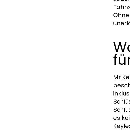
Fahrz
Ohne 
unerlä
Wa
fü
Mr Ke
besch
inklu
Schlüs
Schlüs
es ke
Keyle