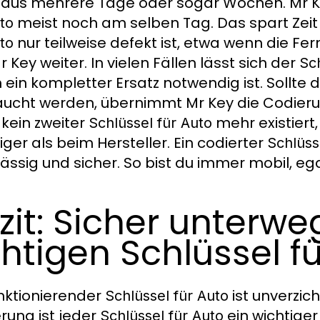
aus mehrere Tage oder sogar Wochen. Mr Ke
meist noch am selben Tag. Das spart Zei
to
nur teilweise defekt ist, etwa wenn die Fe
to
Mr Key weiter. In vielen Fällen lässt sich der
Sch
h ein kompletter Ersatz notwendig ist. Sollte
ucht werden, übernimmt Mr Key die Codierun
kein zweiter
mehr existiert,
Schlüssel für Auto
iger als beim Hersteller. Ein codierter
Schlüss
lässig und sicher. So bist du immer mobil, eg
zit: Sicher unterw
chtigen Schlüssel f
unktionierender
ist unverzic
Schlüssel für Auto
rung ist jeder
ein wichtiger
Schlüssel für Auto