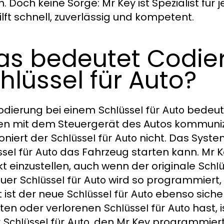
n. Doch keine Sorge: Mr Key ist Spezialist für
ilft schnell, zuverlässig und kompetent.
s bedeutet Codie
hlüssel für Auto?
odierung bei einem
bedeute
Schlüssel für Auto
en mit dem Steuergerät des Autos kommuniz
ioniert der
nicht. Das System
Schlüssel für Auto
das Fahrzeug starten kann. Mr Ke
sel für Auto
kt einzustellen, auch wenn der originale
Schlü
euer
wird so programmiert, 
Schlüssel für Auto
 ist der neue
ebenso sicher
Schlüssel für Auto
ten oder verlorenen
hast, 
Schlüssel für Auto
r
, den Mr Key programmiert, 
Schlüssel für Auto