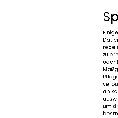
Sp
Einig
Dauer
regel
zu er
oder 
Maßge
Pfleg
verbu
an ko
auswi
um di
bestr