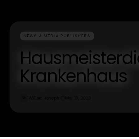
NEWS & MEDIA PUBLISHERS
Hausmeisterdi
Krankenhaus
William Joseph
Mar 13, 2023
W