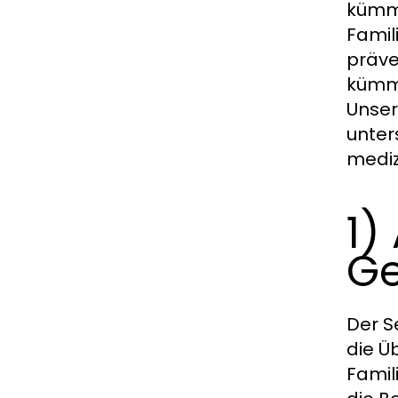
kümme
Famil
präve
kümme
Unser
unter
mediz
1)
Ge
Der S
die Ü
Famil