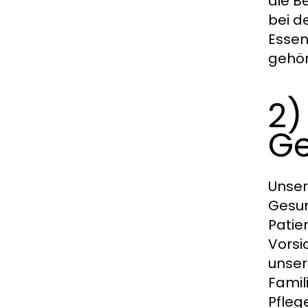
die B
bei d
Essen
gehör
2)
Ge
Unser
Gesun
Patie
Vorsi
unser
Famil
Pfleg