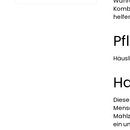
Währe
Kombi
helfe
Pf
Häusl
Ha
Diese
Mensc
Mahlz
ein u